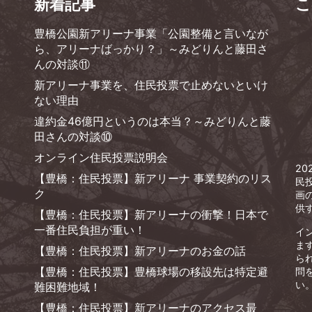
新着記事
こ
豊橋公園新アリーナ事業「公園整備と言いなが
ら、アリーナばっかり？」～みどりんと藤田さ
んの対談⑪
新アリーナ事業を、住民投票で止めないといけ
ない理由
違約金46億円というのは本当？～みどりんと藤
田さんの対談⑩
オンライン住民投票説明会
2
【豊橋：住民投票】新アリーナ 事業契約のリス
民
ク
画
供
【豊橋：住民投票】新アリーナの衝撃！日本で
一番住民負担が重い！
イ
ま
【豊橋：住民投票】新アリーナのお金の話
ら
【豊橋：住民投票】豊橋球場の移設先は特定避
問
い
難困難地域！
【豊橋：住民投票】新アリーナのアクセス最