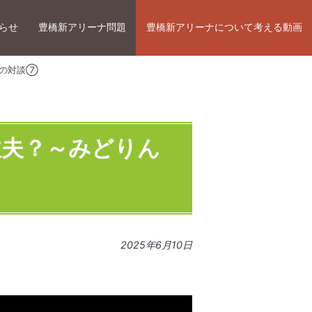
らせ
豊橋新アリーナ問題
豊橋新アリーナについて考える動画
んの対談⑦
丈夫？～みどりん
2025年6月10日