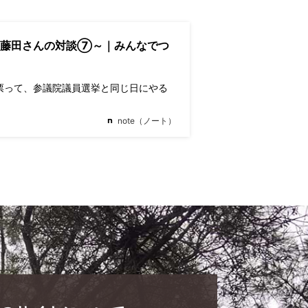
 藤田さんの対談⑦～｜みんなでつ
票って、参議院議員選挙と同じ日にやる
note（ノート）