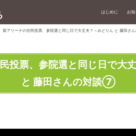
はじめに
お知
る
 新アリーナの住民投票、参院選と同じ日で大丈夫？～みどりん と 藤田さ
民投票、参院選と同じ日で大
と 藤田さんの対談⑦