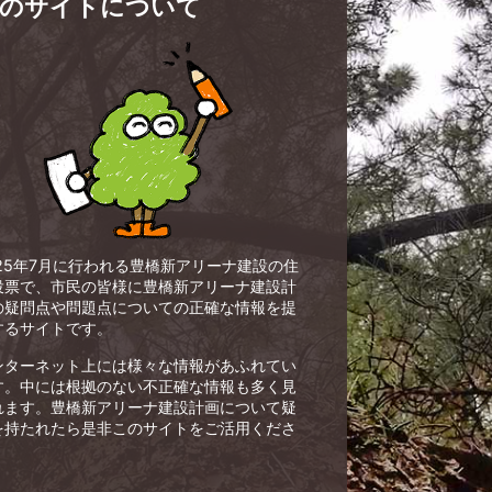
のサイトについて
025年7月に行われる豊橋新アリーナ建設の住
投票で、市民の皆様に豊橋新アリーナ建設計
の疑問点や問題点についての正確な情報を提
するサイトです。
ンターネット上には様々な情報があふれてい
す。中には根拠のない不正確な情報も多く見
れます。豊橋新アリーナ建設計画について疑
を持たれたら是非このサイトをご活用くださ
。