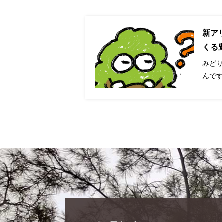
新ア
くる
みど
んです